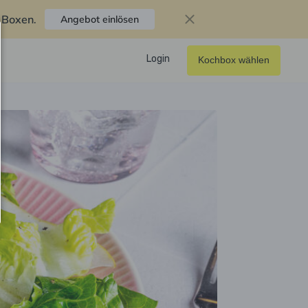
f Boxen
.
Angebot einlösen
Login
Kochbox wählen