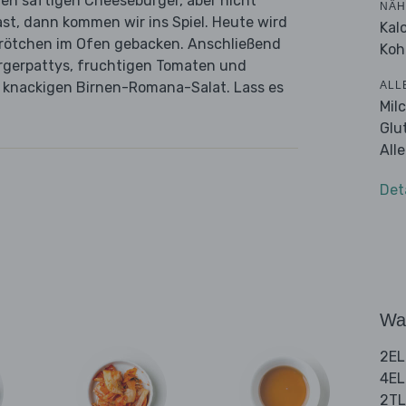
en saftigen Cheeseburger, aber nicht
NÄH
ast, dann kommen wir ins Spiel. Heute wird
Kal
rötchen im Ofen gebacken. Anschließend
Koh
rgerpattys, fruchtigen Tomaten und
ALL
en knackigen Birnen-Romana-Salat. Lass es
Mil
Glu
All
Det
Wa
2EL
4EL
2TL