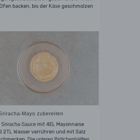
Ofen backen, bis der
geschmolzen
Käse
 Sriracha-Mayo zubereiten
e
mit 4EL Mayonnaise
Sriracha-Sauce
d 2TL Wasser verrühren und mit Salz
schmecken. Die
unteren Brötchenhälften