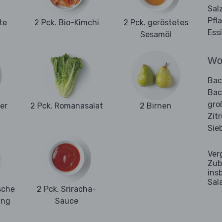
Sal
Pfl
te
2 Pck. Bio-Kimchi
2 Pck. geröstetes
Ess
Sesamöl
Wo
Bac
Bac
gro
er
2 Pck. Romanasalat
2 Birnen
Zit
Sie
Ver
Zub
ins
Sal
sche
2 Pck. Sriracha-
ung
Sauce