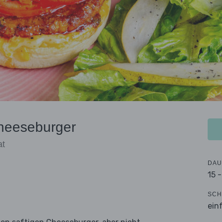
Cheeseburger
at
DAU
15 
SCH
ein