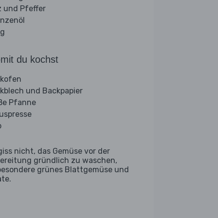
z und Pfeffer
anzenöl
ig
mit du kochst
kofen
kblech und Backpapier
ße Pfanne
ruspresse
b
giss nicht, das Gemüse vor der
ereitung gründlich zu waschen,
besondere grünes Blattgemüse und
ate.