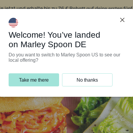
76 € Rabatt auf deine ersten fün
le jetzt und erhalte bis zu
iert’s
Kundenservice
Welcome! You’ve landed
on Marley Spoon DE
Do you want to switch to Marley Spoon US to see our
local offering?
Take me there
No thanks