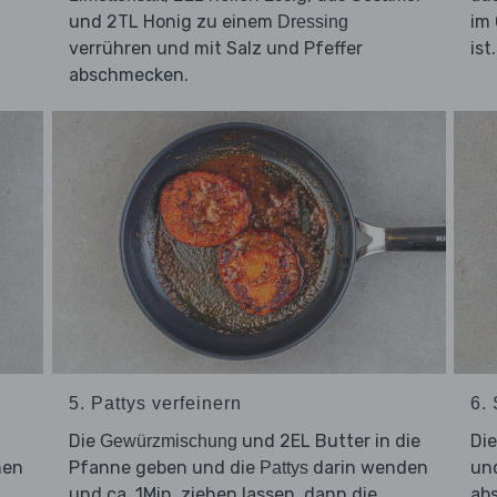
und 2TL Honig zu einem
im 
Dressing
verrühren und mit Salz und Pfeffer
ist.
abschmecken.
5. Pattys verfeinern
6.
Die
und 2EL Butter in die
Di
Gewürzmischung
nen
Pfanne geben und die
darin wenden
un
Pattys
und ca. 1Min. ziehen lassen, dann die
ab