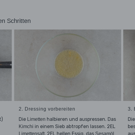
en Schritten
2. Dressing vorbereiten
3.
t)
Die
halbieren und auspressen. Das
Di
Limetten
in einem Sieb abtropfen lassen. 2EL
bes
Kimchi
, 2EL hellen Essig, das
au
Limettensaft
Sesamöl