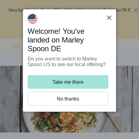
Neu bei Marley Spoon?
76 €
Bestelle jetzt und erhalte bis zu
Rabatt auf deine ersten fünf Boxen
.
Angebot einlösen
Welcome! You’ve
landed on Marley
Spoon DE
Do you want to switch to Marley
Spoon US to see our local offering?
Take me there
No thanks