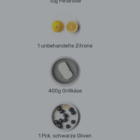
10g Petersilie
1 unbehandelte Zitrone
400g Grillkäse
1 Pck. schwarze Oliven