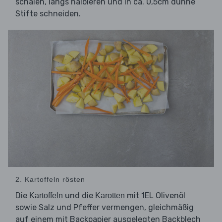
schälen, längs halbieren und in ca. 0,5cm dünne
Stifte schneiden.
2. Kartoffeln rösten
Die
und die
mit 1EL Olivenöl
Kartoffeln
Karotten
sowie Salz und Pfeffer vermengen, gleichmäßig
auf einem mit Backpapier ausgelegten Backblech