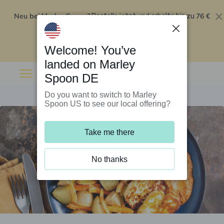
Neu bei Marley Spoon?
76 €
Bestelle jetzt und erhalte bis zu
Rabatt auf deine ersten fünf Boxen
.
Angebot einlösen
Welcome! You’ve
landed on Marley
Spoon DE
Do you want to switch to Marley
Spoon US to see our local offering?
Take me there
No thanks