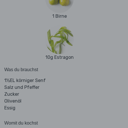
1 Birne
10g Estragon
Was du brauchst
1½EL körniger Senf
Salz und Pfeffer
Zucker
Olivenöl
Essig
Womit du kochst