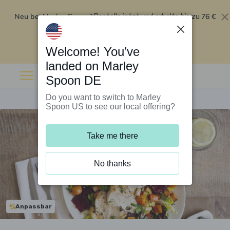
Neu bei Marley Spoon?
76 €
Bestelle jetzt und erhalte bis zu
Rabatt auf deine ersten fünf Boxen
.
Angebot einlösen
Welcome! You’ve
landed on Marley
Spoon DE
Do you want to switch to Marley
Spoon US to see our local offering?
Take me there
No thanks
Anpassbar