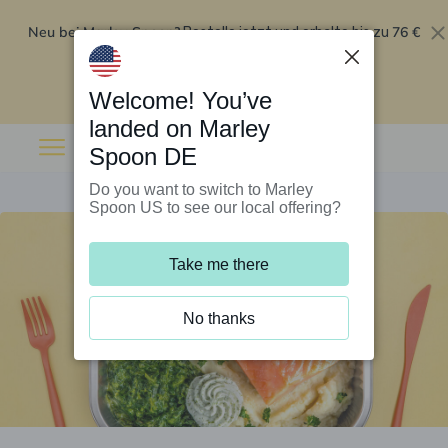
Neu bei Marley Spoon?
76 €
Bestelle jetzt und erhalte bis zu
Rabatt auf deine ersten fünf Boxen
.
Angebot einlösen
Welcome! You’ve
landed on Marley
Spoon DE
Do you want to switch to Marley
Spoon US to see our local offering?
Take me there
No thanks