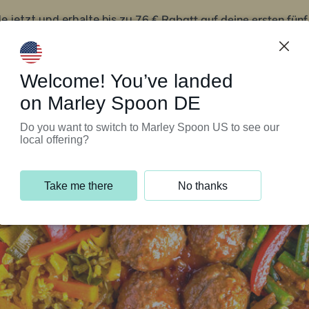
76 € Rabatt auf deine ersten fün
le jetzt und erhalte bis zu
iert’s
Kundenservice
Welcome! You’ve landed
on Marley Spoon DE
Do you want to switch to Marley Spoon US to see our
local offering?
Take me there
No thanks