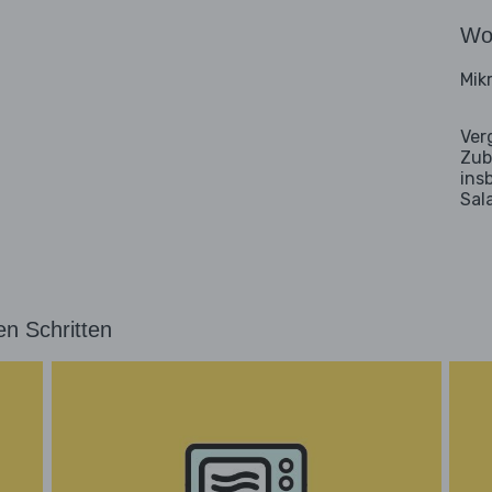
Wo
Mik
Ver
Zub
ins
Sal
en Schritten