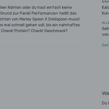
NÄH
Kal
allen Nähten oder du hast einfach keine
Koh
n Grund zur Panik! Performance+ heißt das
ichten von Marley Spoon X Goldspoon musst
ALL
 mal schnell gehen soll, bis ein nahrhaftes
Sel
l? Check! Protein? Check! Geschmack?
von
Det
Wa
Du 