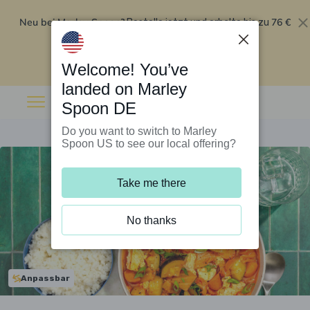
Neu bei Marley Spoon?
76 €
Bestelle jetzt und erhalte bis zu
Rabatt auf deine ersten fünf Boxen
.
Angebot einlösen
Welcome! You’ve
landed on Marley
Spoon DE
Do you want to switch to Marley
Spoon US to see our local offering?
Take me there
No thanks
Anpassbar