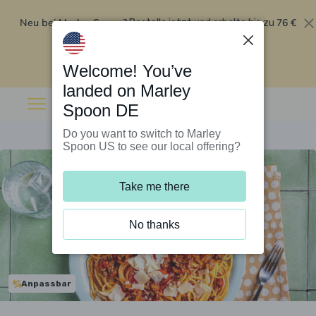
Neu bei Marley Spoon?
76 €
Bestelle jetzt und erhalte bis zu
Rabatt auf deine ersten fünf Boxen
.
Angebot einlösen
Welcome! You’ve
landed on Marley
Spoon DE
Do you want to switch to Marley
Spoon US to see our local offering?
Take me there
No thanks
Anpassbar