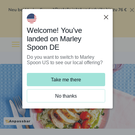
Neu bei Marley Spoon?
76 €
Bestelle jetzt und erhalte bis zu
Rabatt auf deine ersten fünf Boxen
.
Angebot einlösen
Welcome! You’ve
landed on Marley
Spoon DE
Do you want to switch to Marley
Spoon US to see our local offering?
Take me there
No thanks
Anpassbar