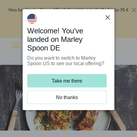
Neu bei Marley Spoon?
76 €
Bestelle jetzt und erhalte bis zu
Rabatt auf deine ersten fünf Boxen
.
Angebot einlösen
Welcome! You’ve
landed on Marley
Spoon DE
Do you want to switch to Marley
Spoon US to see our local offering?
Take me there
No thanks