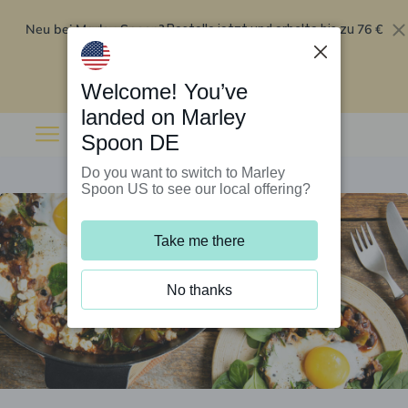
Neu bei Marley Spoon?
76 €
Bestelle jetzt und erhalte bis zu
Rabatt auf deine ersten fünf Boxen
.
Angebot einlösen
Welcome! You’ve
landed on Marley
Spoon DE
Do you want to switch to Marley
Spoon US to see our local offering?
Take me there
No thanks