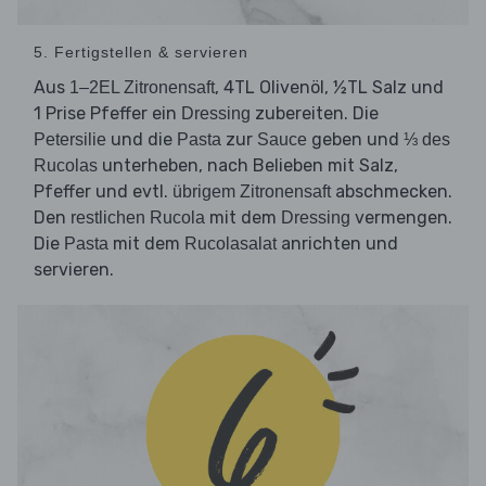
5. Fertigstellen & servieren
Aus
, 4TL Olivenöl, ½TL Salz und
1–2EL Zitronensaft
1 Prise Pfeffer ein
zubereiten. Die
Dressing
und die
zur
geben und
Petersilie
Pasta
Sauce
⅓ des
unterheben, nach Belieben mit Salz,
Rucolas
Pfeffer und evtl.
abschmecken.
übrigem Zitronensaft
Den
mit dem
vermengen.
restlichen Rucola
Dressing
Die
mit dem
anrichten und
Pasta
Rucolasalat
servieren.