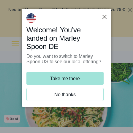
Neu bei Marley Spoon?
76 €
Bestelle jetzt und erhalte bis zu
Rabatt auf deine ersten fünf Boxen
.
Angebot einlösen
Welcome! You’ve
landed on Marley
Spoon DE
Do you want to switch to Marley
Spoon US to see our local offering?
Take me there
No thanks
Deal