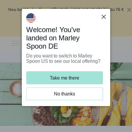
Neu bei Marley Spoon?
76 €
Bestelle jetzt und erhalte bis zu
Rabatt auf deine ersten fünf Boxen
.
Angebot einlösen
Welcome! You’ve
landed on Marley
Spoon DE
Do you want to switch to Marley
Spoon US to see our local offering?
Take me there
No thanks