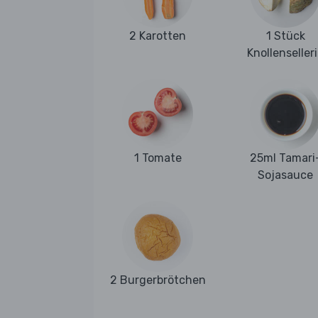
2 Karotten
1 Stück
Knollenseller
1 Tomate
25ml Tamari
Sojasauce
2 Burgerbrötchen