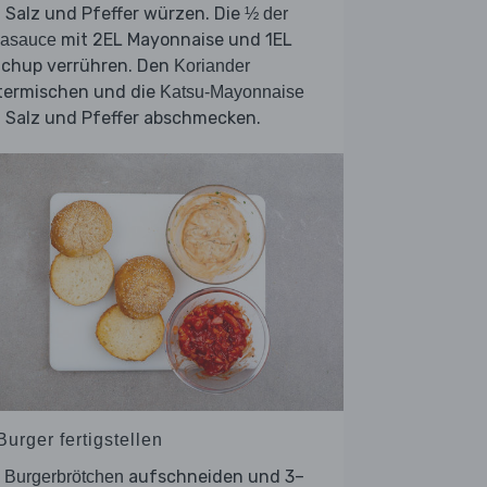
 Salz und Pfeffer würzen. Die
½ der
mit 2EL Mayonnaise und 1EL
jasauce
tchup verrühren. Den
Koriander
termischen und die
Katsu-Mayonnaise
 Salz und Pfeffer abschmecken.
Burger fertigstellen
e
aufschneiden und 3–
Burgerbrötchen