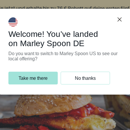
76 € Rabatt auf deine ersten fün
le jetzt und erhalte bis zu
iert’s
Kundenservice
Welcome! You’ve landed
on Marley Spoon DE
Do you want to switch to Marley Spoon US to see our
local offering?
Take me there
No thanks