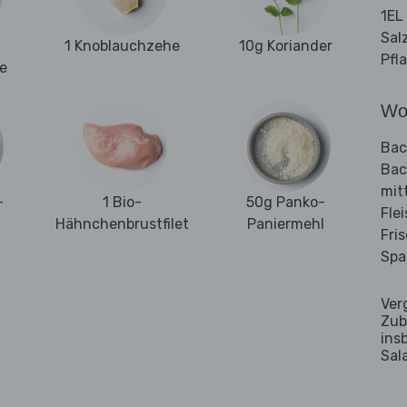
1EL
Sal
1 Knoblauchzehe
10g Koriander
Pfl
ie
Wo
Bac
Bac
mit
-
1 Bio-
50g Panko-
Fle
Hähnchenbrustfilet
Paniermehl
Fri
Spa
Ver
Zub
ins
Sal