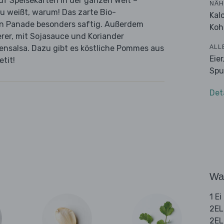
auf Speisekarten in der ganzen Welt –
NÄH
du weißt, warum! Das zarte Bio-
Kal
gen Panade besonders saftig. Außerdem
Koh
rer, mit Sojasauce und Koriander
ALL
tensalsa. Dazu gibt es köstliche Pommes aus
Eie
tit!
Spu
Det
Wa
1 Ei
2EL
2EL