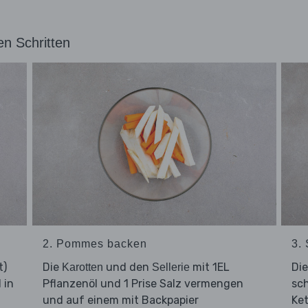
en Schritten
2. Pommes backen
3.
t)
Die
und den
mit 1EL
Di
Karotten
Sellerie
 in
Pflanzenöl und 1 Prise Salz vermengen
sc
und auf einem mit Backpapier
Ke