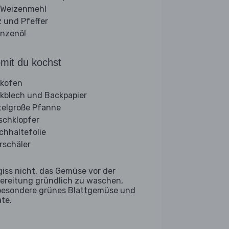
 Weizenmehl
z und Pfeffer
anzenöl
mit du kochst
kofen
kblech und Backpapier
telgroße Pfanne
ischklopfer
schhaltefolie
rschäler
giss nicht, das Gemüse vor der
ereitung gründlich zu waschen,
besondere grünes Blattgemüse und
ate.