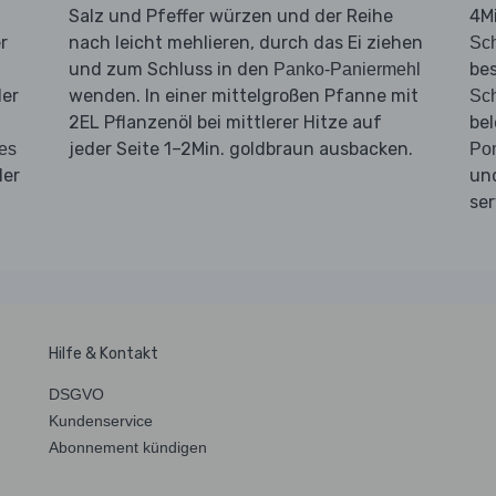
Salz und Pfeffer würzen und der Reihe
4Mi
r
nach leicht mehlieren, durch das Ei ziehen
Sch
und zum Schluss in den
be
Panko-Paniermehl
ler
wenden. In einer mittelgroßen Pfanne mit
Sch
2EL Pflanzenöl bei mittlerer Hitze auf
bel
jeder Seite 1–2Min. goldbraun ausbacken.
es
Po
ler
un
ser
Hilfe & Kontakt
DSGVO
Kundenservice
Abonnement kündigen