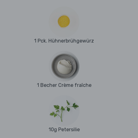
1 Pck. Hühnerbrühgewürz
1 Becher Crème fraîche
10g Petersilie