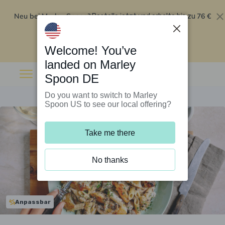
Neu bei Marley Spoon?
76 €
Bestelle jetzt und erhalte bis zu
Rabatt auf deine ersten fünf Boxen
.
Angebot einlösen
Welcome! You’ve
landed on Marley
Spoon DE
Do you want to switch to Marley
Spoon US to see our local offering?
Take me there
No thanks
Anpassbar