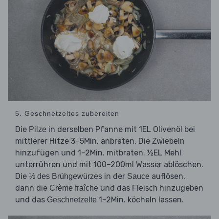
5. Geschnetzeltes zubereiten
Die
in derselben Pfanne mit 1EL Olivenöl bei
Pilze
mittlerer Hitze 3–5Min. anbraten. Die
Zwiebeln
hinzufügen und 1–2Min. mitbraten. ½EL Mehl
unterrühren und mit 100–200ml Wasser ablöschen.
Die
in der
auflösen,
½ des Brühgewürzes
Sauce
dann die
und das
hinzugeben
Crème fraîche
Fleisch
und das
1–2Min. köcheln lassen.
Geschnetzelte