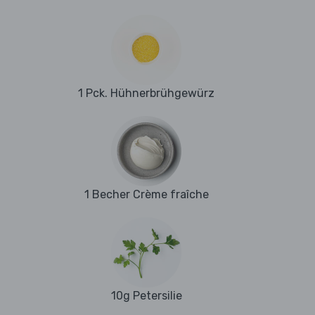
1 Pck. Hühnerbrühgewürz
1 Becher Crème fraîche
10g Petersilie