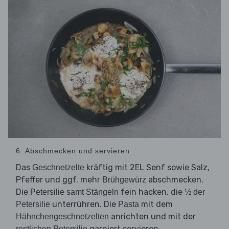
6. Abschmecken und servieren
Das
kräftig mit 2EL Senf sowie Salz,
Geschnetzelte
Pfeffer und ggf. mehr
abschmecken.
Brühgewürz
Die
fein hacken, die
Petersilie samt Stängeln
½ der
unterrühren. Die
mit dem
Petersilie
Pasta
anrichten und mit der
Hähnchengeschnetzelten
garniert servieren.
restlichen Petersilie