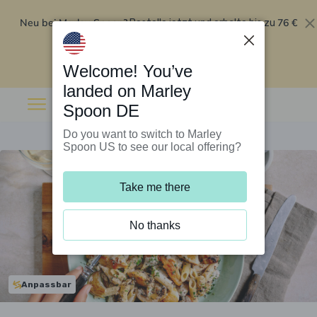
Neu bei Marley Spoon?
76 €
Bestelle jetzt und erhalte bis zu
Rabatt auf deine ersten fünf Boxen
.
Angebot einlösen
Welcome! You’ve
landed on Marley
Spoon DE
Do you want to switch to Marley
Spoon US to see our local offering?
Take me there
No thanks
Anpassbar