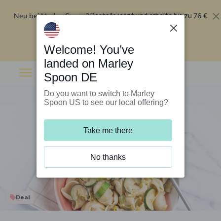
Neu bei Marley Spoon?
76 €
Bestelle jetzt und erhalte bis zu
Rabatt auf deine ersten fünf Boxen
.
Angebot einlösen
Welcome! You’ve
landed on Marley
Spoon DE
Do you want to switch to Marley
Spoon US to see our local offering?
Take me there
No thanks
Deal