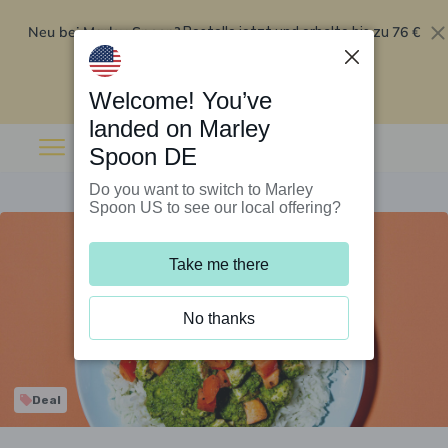
Neu bei Marley Spoon?
76 €
Bestelle jetzt und erhalte bis zu
Rabatt auf deine ersten fünf Boxen
.
Angebot einlösen
Welcome! You’ve
landed on Marley
Spoon DE
Do you want to switch to Marley
Spoon US to see our local offering?
Take me there
No thanks
Deal