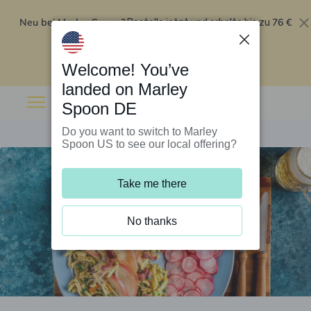
Neu bei Marley Spoon?
76 €
Bestelle jetzt und erhalte bis zu
Rabatt auf deine ersten fünf Boxen
.
Angebot einlösen
Welcome! You’ve
landed on Marley
Spoon DE
Do you want to switch to Marley
Spoon US to see our local offering?
Take me there
No thanks