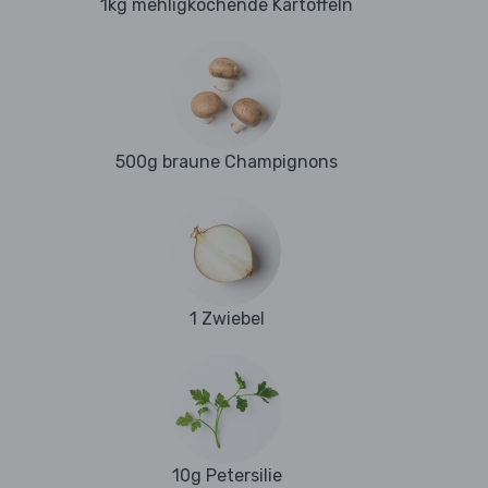
1kg mehligkochende Kartoffeln
500g braune Champignons
1 Zwiebel
10g Petersilie