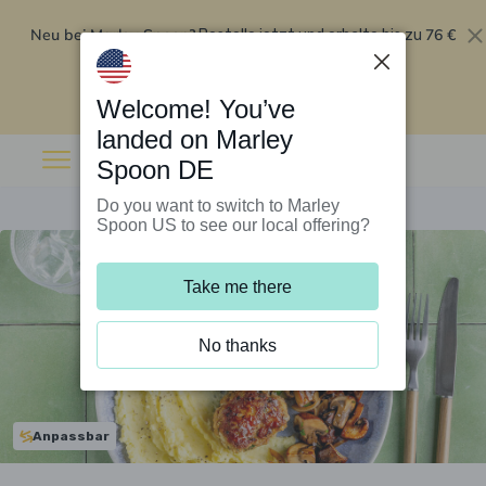
Neu bei Marley Spoon?
76 €
Bestelle jetzt und erhalte bis zu
Rabatt auf deine ersten fünf Boxen
.
Angebot einlösen
Welcome! You’ve
landed on Marley
Spoon DE
Do you want to switch to Marley
Spoon US to see our local offering?
Take me there
No thanks
Anpassbar