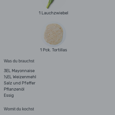
1 Lauchzwiebel
1 Pck. Tortillas
Was du brauchst
3EL Mayonnaise
½EL Weizenmehl
Salz und Pfeffer
Pflanzenöl
Essig
Womit du kochst