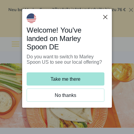
Neu bei Marley Spoon?
76 €
Bestelle jetzt und erhalte bis zu
Rabatt auf deine ersten fünf Boxen
.
Angebot einlösen
Welcome! You’ve
landed on Marley
Spoon DE
Do you want to switch to Marley
Spoon US to see our local offering?
Take me there
No thanks