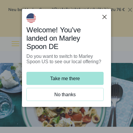
Neu bei Marley Spoon?
76 €
Bestelle jetzt und erhalte bis zu
Rabatt auf deine ersten fünf Boxen
.
Angebot einlösen
Welcome! You’ve
landed on Marley
Spoon DE
Do you want to switch to Marley
Spoon US to see our local offering?
Take me there
No thanks