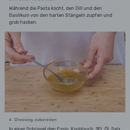
Während die Pasta kocht, den
und den
Dill
von den harten Stängeln zupfen und
Basilikum
grob hacken.
4. Dressing zubereiten
In einer Schüssel den
,
, 3EL Öl, Salz
Essig
Knoblauch