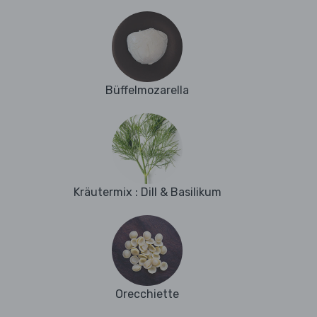
Büffelmozarella
Kräutermix : Dill & Basilikum
Orecchiette