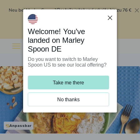
Neu bei Marley Spoon?
76 €
Bestelle jetzt und erhalte bis zu
Rabatt auf deine ersten fünf Boxen
.
Angebot einlösen
Welcome! You’ve
landed on Marley
Spoon DE
Do you want to switch to Marley
Spoon US to see our local offering?
Take me there
No thanks
Anpassbar