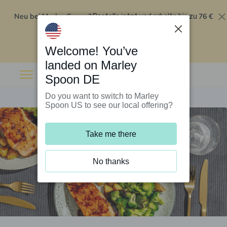
Neu bei Marley Spoon?
76 €
Bestelle jetzt und erhalte bis zu
Rabatt auf deine ersten fünf Boxen
.
Angebot einlösen
Welcome! You’ve
landed on Marley
Spoon DE
Do you want to switch to Marley
Spoon US to see our local offering?
Take me there
No thanks