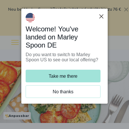
Neu bei Marley Spoon?
76 €
Bestelle jetzt und erhalte bis zu
Rabatt auf deine ersten fünf Boxen
.
Angebot einlösen
Welcome! You’ve
landed on Marley
Spoon DE
Do you want to switch to Marley
Spoon US to see our local offering?
Take me there
No thanks
Anpassbar