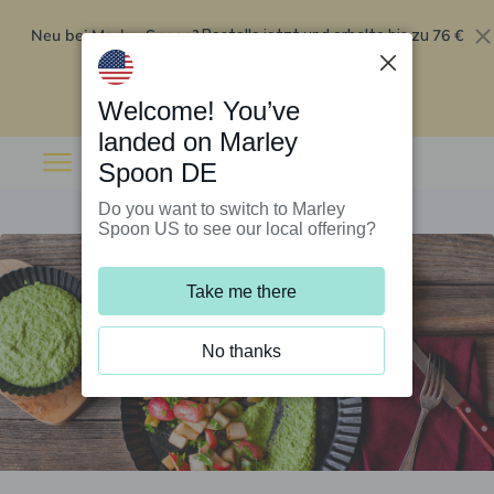
Neu bei Marley Spoon?
76 €
Bestelle jetzt und erhalte bis zu
Rabatt auf deine ersten fünf Boxen
.
Angebot einlösen
Welcome! You’ve
landed on Marley
Spoon DE
Do you want to switch to Marley
Spoon US to see our local offering?
Take me there
No thanks