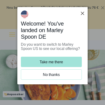
Neu bei Marley Spoon?
76 €
Bestelle jetzt und erhalte bis zu
Rabatt auf deine ersten fünf Boxen
.
Angebot einlösen
Welcome! You’ve
landed on Marley
Spoon DE
Do you want to switch to Marley
Spoon US to see our local offering?
Take me there
No thanks
Anpassbar