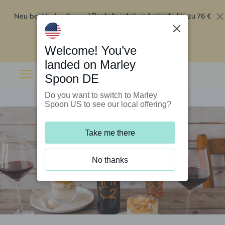
Neu bei Marley Spoon?
76 €
Bestelle jetzt und erhalte bis zu
Rabatt auf deine ersten fünf Boxen
.
Angebot einlösen
Welcome! You’ve
landed on Marley
Spoon DE
Do you want to switch to Marley
Spoon US to see our local offering?
Take me there
No thanks