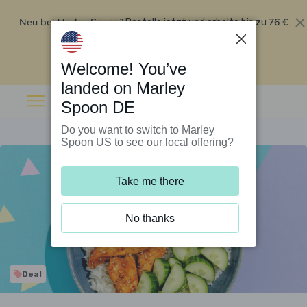
Neu bei Marley Spoon?
76 €
Bestelle jetzt und erhalte bis zu
Rabatt auf deine ersten fünf Boxen
.
Angebot einlösen
Welcome! You’ve
landed on Marley
Spoon DE
Do you want to switch to Marley
Spoon US to see our local offering?
Take me there
No thanks
Deal