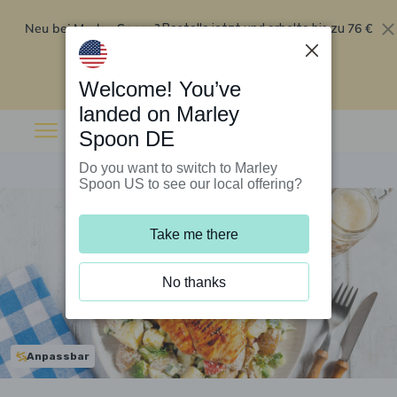
Neu bei Marley Spoon?
76 €
Bestelle jetzt und erhalte bis zu
Rabatt auf deine ersten fünf Boxen
.
Angebot einlösen
Welcome! You’ve
landed on Marley
Spoon DE
Do you want to switch to Marley
Spoon US to see our local offering?
Take me there
No thanks
Anpassbar