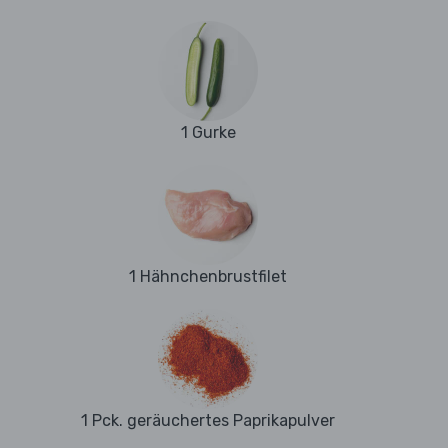
1 Gurke
1 Hähnchenbrustfilet
1 Pck. geräuchertes Paprikapulver