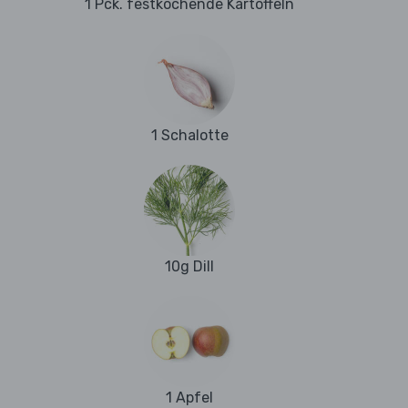
1 Pck. festkochende Kartoffeln
1 Schalotte
10g Dill
1 Apfel