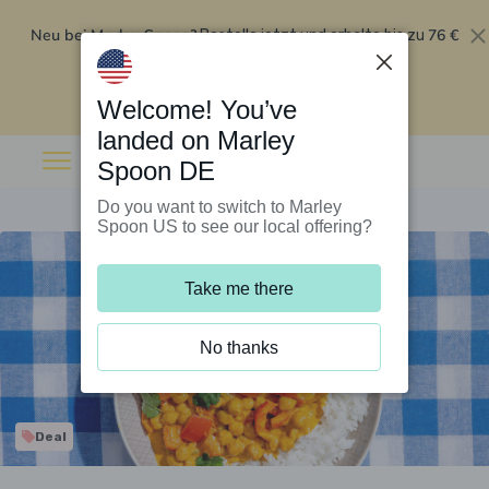
Neu bei Marley Spoon?
76 €
Bestelle jetzt und erhalte bis zu
Rabatt auf deine ersten fünf Boxen
.
Angebot einlösen
Welcome! You’ve
landed on Marley
Spoon DE
Do you want to switch to Marley
Spoon US to see our local offering?
Take me there
No thanks
Deal