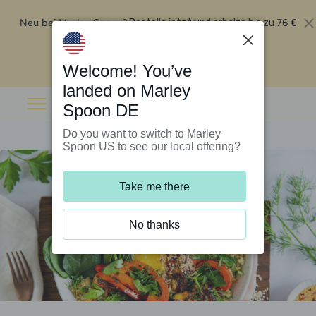
Neu bei Marley Spoon?
76 €
Bestelle jetzt und erhalte bis zu
Rabatt auf deine ersten fünf Boxen
.
Angebot einlösen
Welcome! You’ve
landed on Marley
Spoon DE
Do you want to switch to Marley
Spoon US to see our local offering?
Take me there
No thanks