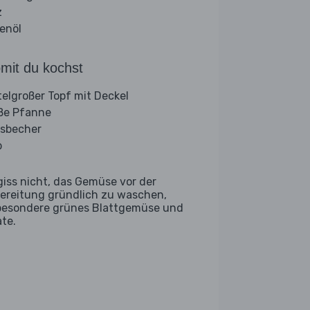
z
venöl
mit du kochst
telgroßer Topf mit Deckel
ße Pfanne
sbecher
b
giss nicht, das Gemüse vor der
ereitung gründlich zu waschen,
besondere grünes Blattgemüse und
ate.