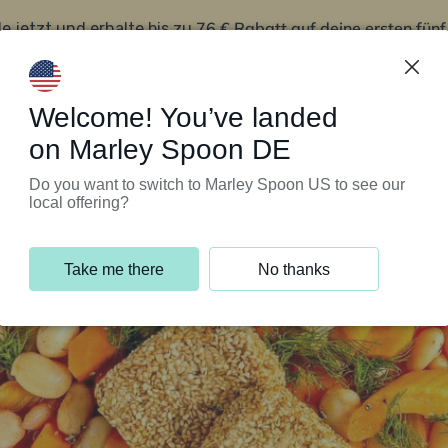
76 € Rabatt auf deine ersten fün
le jetzt und erhalte bis zu
iert’s
Kundenservice
Welcome! You’ve landed
on Marley Spoon DE
Do you want to switch to Marley Spoon US to see our
local offering?
Take me there
No thanks