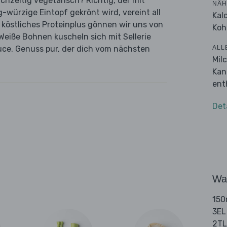
chzeitig vegetarisch? Richtig, der mit
NÄH
-würzige Eintopf gekrönt wird, vereint all
Kal
 köstliches Proteinplus gönnen wir uns von
Koh
eiße Bohnen kuscheln sich mit Sellerie
ALL
uce. Genuss pur, der dich vom nächsten
Mil
Kan
ent
Det
Wa
150m
3EL
2TL