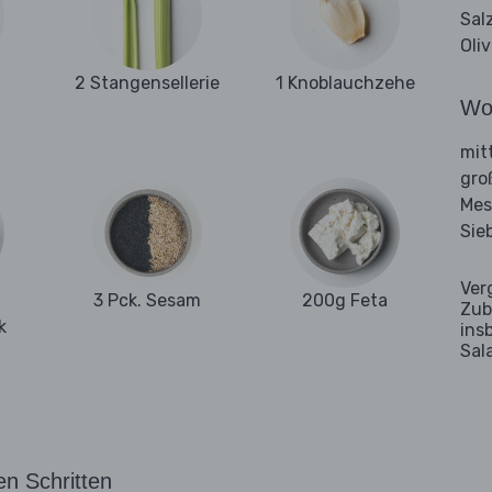
Sal
Oli
2 Stangensellerie
1 Knoblauchzehe
Wo
mit
gro
Mes
Sie
Ver
3 Pck. Sesam
200g Feta
Zub
k
ins
Sal
en Schritten