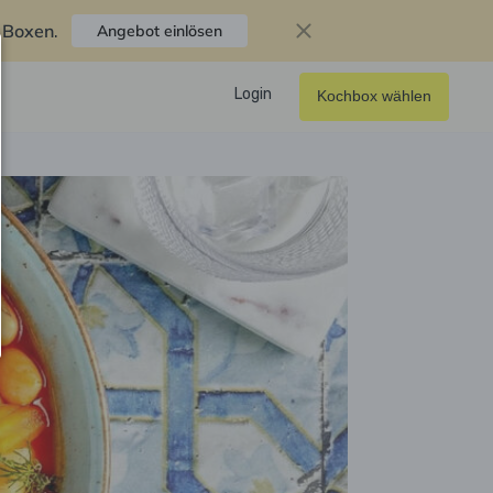
f Boxen
.
Angebot einlösen
Login
Kochbox wählen