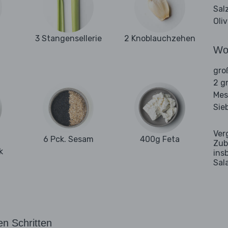
Sal
Oli
3 Stangensellerie
2 Knoblauchzehen
Wo
gro
2 g
Mes
Sie
Ver
6 Pck. Sesam
400g Feta
Zub
k
ins
Sal
en Schritten