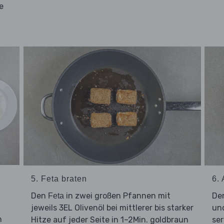
e
5. Feta braten
6.
m
Den
in zwei großen Pfannen mit
De
Feta
jeweils 3EL Olivenöl bei mittlerer bis starker
un
n
Hitze auf jeder Seite in 1–2Min. goldbraun
ser