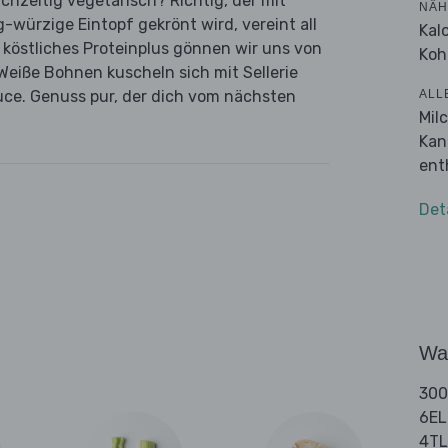
chzeitig vegetarisch? Richtig, der mit
NÄH
-würzige Eintopf gekrönt wird, vereint all
Kal
 köstliches Proteinplus gönnen wir uns von
Koh
eiße Bohnen kuscheln sich mit Sellerie
ALL
uce. Genuss pur, der dich vom nächsten
Mil
Kan
ent
Det
Wa
300m
6EL
4TL