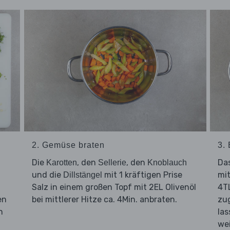
2. Gemüse braten
3.
Die
, den
, den
Da
Karotten
Sellerie
Knoblauch
und die
mit 1 kräftigen Prise
mit
Dillstängel
Salz in einem großen Topf mit 2EL Olivenöl
4T
en
bei mittlerer Hitze ca. 4Min. anbraten.
zug
n
la
wei