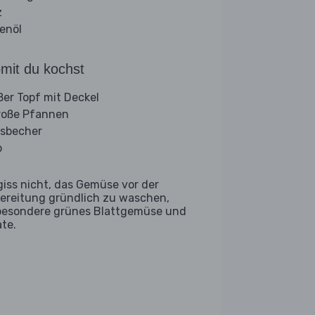
z
venöl
mit du kochst
ßer Topf mit Deckel
roße Pfannen
sbecher
b
giss nicht, das Gemüse vor der
ereitung gründlich zu waschen,
besondere grünes Blattgemüse und
ate.