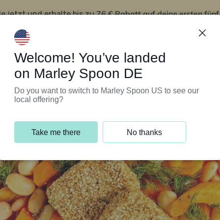
76 € Rabatt auf deine ersten fün
le jetzt und erhalte bis zu
iert’s
Kundenservice
Welcome! You’ve landed
on Marley Spoon DE
Do you want to switch to Marley Spoon US to see our
local offering?
Take me there
No thanks