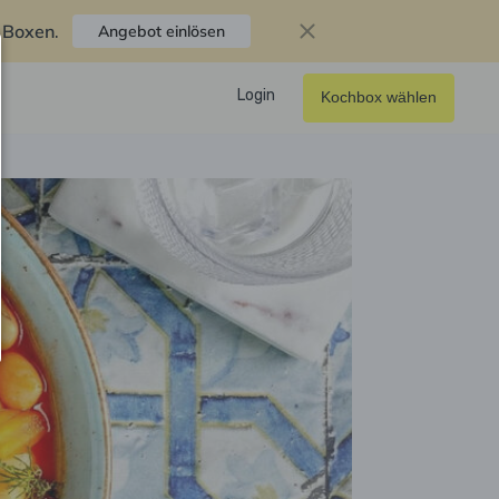
f Boxen
.
Angebot einlösen
Login
Kochbox wählen