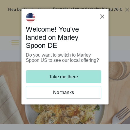
Neu bei Marley Spoon?
76 €
Bestelle jetzt und erhalte bis zu
Rabatt auf deine ersten fünf Boxen
.
Angebot einlösen
Welcome! You’ve
landed on Marley
Spoon DE
Do you want to switch to Marley
Spoon US to see our local offering?
Take me there
No thanks