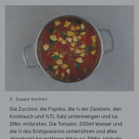
3. Suppe kochen
Die
, die
, die
, den
Zucchini
Paprika
½ der Zwiebeln
und ½TL Salz untermengen und ca.
Knoblauch
2Min. mitbraten. Die
, 200ml Wasser und
Tomaten
die
unterrühren und alles
½ des Brühgewürzes
abgedeckt bei mittlerer Hitze ca. 10Min. köcheln