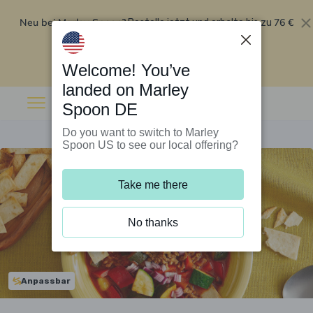
Neu bei Marley Spoon?
76 €
Bestelle jetzt und erhalte bis zu
Rabatt auf deine ersten fünf Boxen
.
Angebot einlösen
Welcome! You’ve
landed on Marley
Spoon DE
Do you want to switch to Marley
Spoon US to see our local offering?
Take me there
No thanks
Anpassbar