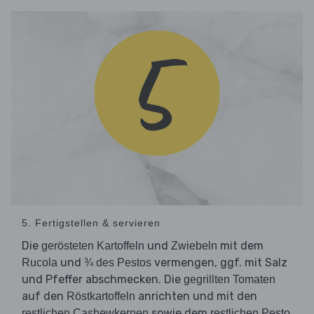
5. Fertigstellen & servieren
Die
und
mit dem
gerösteten Kartoffeln
Zwiebeln
und
vermengen, ggf. mit Salz
Rucola
¾ des Pestos
und Pfeffer abschmecken. Die
gegrillten Tomaten
auf den
anrichten und mit den
Röstkartoffeln
sowie dem
restlichen Cashewkernen
restlichen Pesto