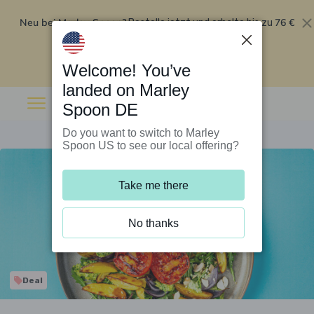
Neu bei Marley Spoon?
76 €
Bestelle jetzt und erhalte bis zu
Rabatt auf deine ersten fünf Boxen
.
Angebot einlösen
Welcome! You’ve
landed on Marley
Spoon DE
Do you want to switch to Marley
Spoon US to see our local offering?
Take me there
No thanks
Deal