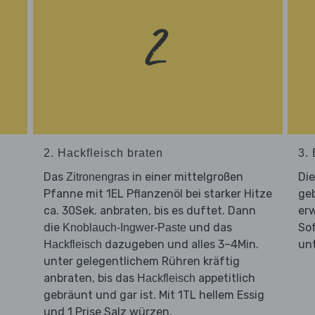
2. Hackfleisch braten
3.
Das
in einer mittelgroßen
Di
Zitronengras
Pfanne mit 1EL Pflanzenöl bei starker Hitze
ge
ca. 30Sek. anbraten, bis es duftet. Dann
er
die
und das
So
Knoblauch-Ingwer-Paste
dazugeben und alles 3–4Min.
un
Hackfleisch
unter gelegentlichem Rühren kräftig
anbraten, bis das
appetitlich
Hackfleisch
gebräunt und gar ist. Mit 1TL hellem Essig
und 1 Prise Salz würzen.