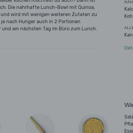
n selber kochen möchtest du auch? Dann ist
NÄH
ich. Die nahrhafte Lunch-Bowl mit Quinoa,
Kal
 und wird mit wenigen weiteren Zutaten zu
Koh
u je nach Hunger auch in 2 Portionen
ALL
ner und am nächsten Tag im Büro zum Lunch.
Kan
Det
Wa
Sal
Pfl
Ess