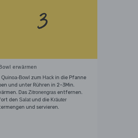
 Bowl erwärmen
e
zum
in die Pfanne
Quinoa-Bowl
Hack
ben und unter Rühren in 2–3Min.
wärmen. Das
entfernen.
Zitronengras
fort den
und die
Salat
Kräuter
termengen und servieren.