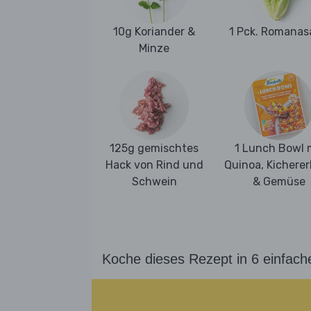
10g Koriander &
1 Pck. Romanas
Minze
125g gemischtes
1 Lunch Bowl 
Hack von Rind und
Quinoa, Kichere
Schwein
& Gemüse
Koche dieses Rezept in 6 einfach