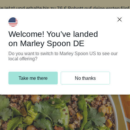
76 € Rabatt auf deine ersten fün
le jetzt und erhalte bis zu
iert’s
Kundenservice
Welcome! You’ve landed
on Marley Spoon DE
Do you want to switch to Marley Spoon US to see our
local offering?
Take me there
No thanks