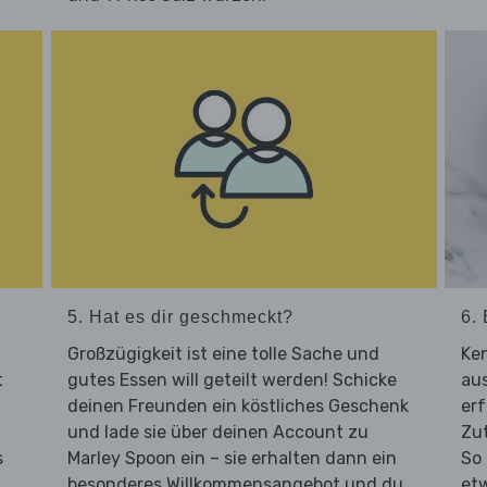
5. Hat es dir geschmeckt?
6. 
Großzügigkeit ist eine tolle Sache und
Ken
t
gutes Essen will geteilt werden! Schicke
aus
deinen Freunden ein köstliches Geschenk
er
und lade sie über deinen Account zu
Zut
s
Marley Spoon ein – sie erhalten dann ein
So
besonderes Willkommensangebot und du
et