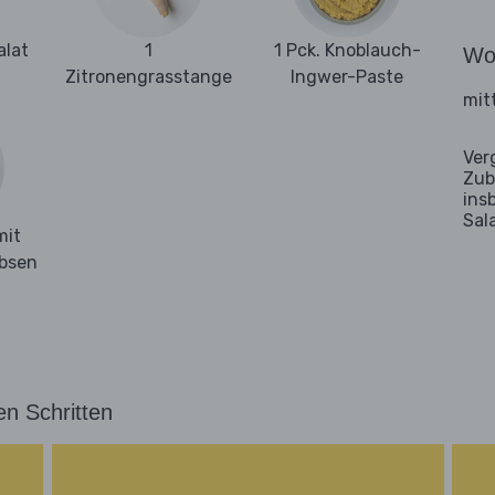
alat
1
1 Pck. Knoblauch-
Wo
Zitronengrasstange
Ingwer-Paste
mit
Ver
Zub
ins
Sal
mit
rbsen
en Schritten