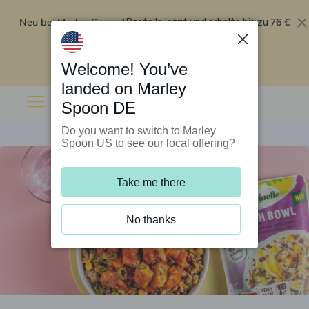
Neu bei Marley Spoon?
76 €
Bestelle jetzt und erhalte bis zu
Rabatt auf deine ersten fünf Boxen
.
Angebot einlösen
Welcome! You’ve
landed on Marley
Spoon DE
Do you want to switch to Marley
Spoon US to see our local offering?
Take me there
No thanks