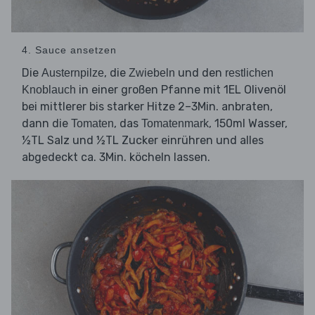
4. Sauce ansetzen
Die
, die
und den
Austernpilze
Zwiebeln
restlichen
in einer großen Pfanne mit 1EL Olivenöl
Knoblauch
bei mittlerer bis starker Hitze 2–3Min. anbraten,
dann die
, das
, 150ml Wasser,
Tomaten
Tomatenmark
½TL Salz und ½TL Zucker einrühren und alles
abgedeckt ca. 3Min. köcheln lassen.