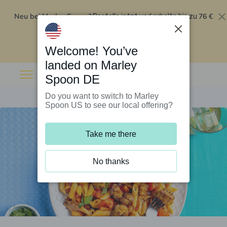
Neu bei Marley Spoon?
76 €
Bestelle jetzt und erhalte bis zu
Rabatt auf deine ersten fünf Boxen
.
Angebot einlösen
Welcome! You’ve
landed on Marley
Spoon DE
Do you want to switch to Marley
Spoon US to see our local offering?
Take me there
No thanks