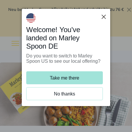
Neu bei Marley Spoon?
76 €
Bestelle jetzt und erhalte bis zu
Rabatt auf deine ersten fünf Boxen
.
Angebot einlösen
Welcome! You’ve
landed on Marley
Spoon DE
Do you want to switch to Marley
Spoon US to see our local offering?
Take me there
No thanks