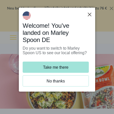
Neu bei Marley Spoon?
76 €
Bestelle jetzt und erhalte bis zu
Rabatt auf deine ersten fünf Boxen
.
Angebot einlösen
Welcome! You’ve
landed on Marley
Spoon DE
Do you want to switch to Marley
Spoon US to see our local offering?
Take me there
No thanks