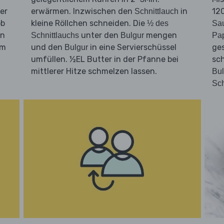
er
erwärmen. Inzwischen den
in
120
Schnittlauch
ob
kleine Röllchen schneiden. Die
½ des
Sa
in
unter den
mengen
Schnittlauchs
Bulgur
Pap
um
und den
in eine Servierschüssel
ge
Bulgur
umfüllen. ½EL Butter in der Pfanne bei
sc
mittlerer Hitze schmelzen lassen.
Bul
Sch