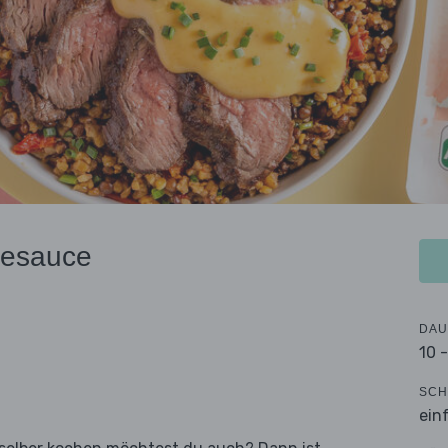
sesauce
DAU
10 
SCH
ein