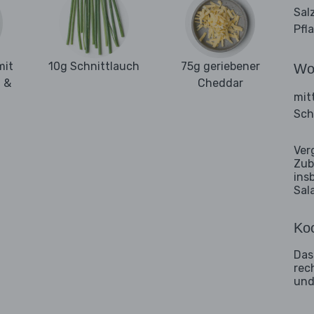
Sal
Pfl
mit
10g Schnittlauch
75g geriebener
Wo
n &
Cheddar
mit
Sch
Ver
Zub
ins
Sal
Koc
Das
rec
und