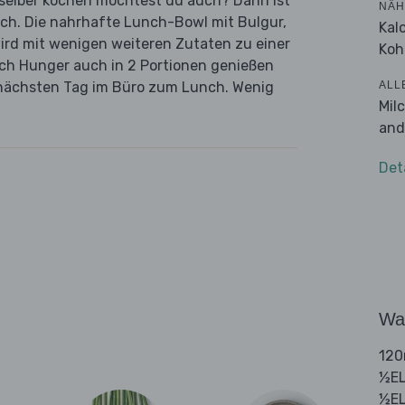
n selber kochen möchtest du auch? Dann ist
NÄH
ich. Die nahrhafte Lunch-Bowl mit Bulgur,
Kal
ird mit wenigen weiteren Zutaten zu einer
Koh
nach Hunger auch in 2 Portionen genießen
ALL
m nächsten Tag im Büro zum Lunch. Wenig
Mil
and
Det
Wa
120
½EL
½EL