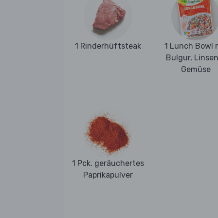
1 Rinderhüftsteak
1 Lunch Bowl 
Bulgur, Linse
Gemüse
1 Pck. geräuchertes
Paprikapulver