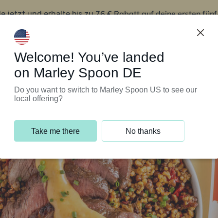
76 € Rabatt auf deine ersten fün
le jetzt und erhalte bis zu
iert’s
Kundenservice
Welcome! You’ve landed
on Marley Spoon DE
Do you want to switch to Marley Spoon US to see our
local offering?
Take me there
No thanks