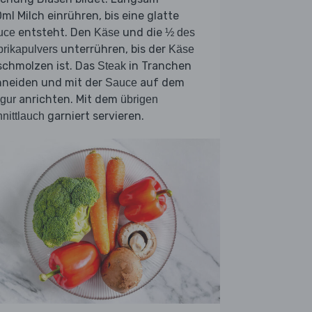
ml Milch einrühren, bis eine glatte
entsteht. Den
und die
uce
Käse
½ des
unterrühren, bis der
rikapulvers
Käse
schmolzen ist. Das
in Tranchen
Steak
hneiden und mit der
auf dem
Sauce
anrichten. Mit dem
gur
übrigen
garniert servieren.
nittlauch