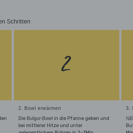
en Schritten
2. Bowl erwärmen
3.
den
Die
in die Pfanne geben und
½E
Bulgur-Bowl
bei mittlerer Hitze und unter
But
gelegentlichem Rühren in 2–3Min.
Mi