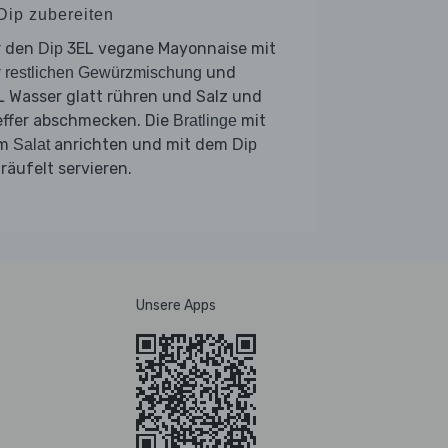
 Dip zubereiten
r den
3EL vegane Mayonnaise mit
Dip
r
und
restlichen Gewürzmischung
 Wasser glatt rühren und Salz und
effer abschmecken. Die
mit
Bratlinge
em
anrichten und mit dem
Salat
Dip
räufelt servieren.
Unsere Apps