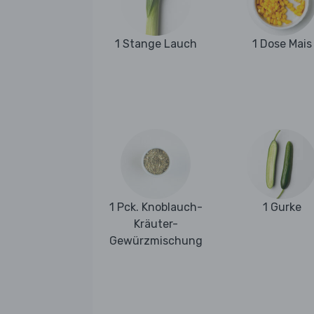
1 Stange Lauch
1 Dose Mais
1 Pck. Knoblauch-
1 Gurke
Kräuter-
Gewürzmischung