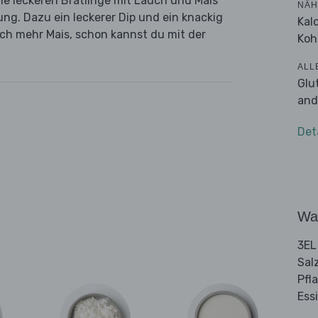
ie leckeren Bratlinge mit Lauch und Mais
NÄH
ung. Dazu ein leckerer Dip und ein knackig
Kal
och mehr Mais, schon kannst du mit der
Koh
ALL
Glu
and
Det
Wa
3EL
Sal
Pfl
Ess