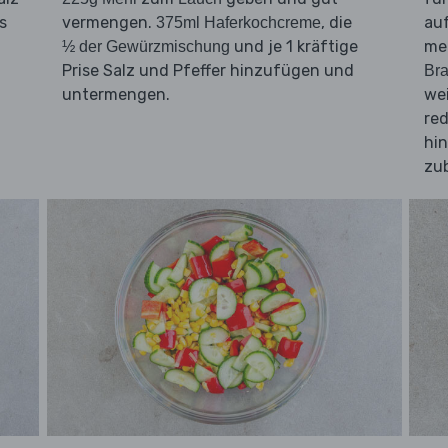
s
vermengen.
, die
auf
375ml Haferkochcreme
und je 1 kräftige
me
½ der Gewürzmischung
Prise Salz und Pfeffer hinzufügen und
Bra
untermengen.
wei
re
hi
zub