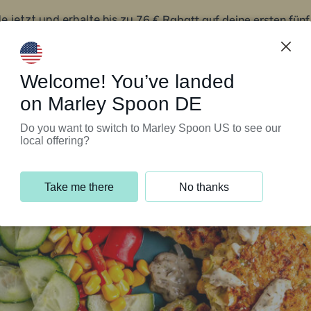
76 € Rabatt auf deine ersten fün
le jetzt und erhalte bis zu
iert’s
Kundenservice
Welcome! You’ve landed
on Marley Spoon DE
Do you want to switch to Marley Spoon US to see our
local offering?
Take me there
No thanks