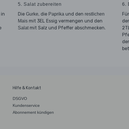
5. Salat zubereiten
6.
 in
Die
, die
und den
Fü
Gurke
Paprika
restlichen
mit 3EL Essig vermengen und den
de
Mais
e
mit Salz und Pfeffer abschmecken.
2TL
Salat
Pf
d
bet
Hilfe & Kontakt
DSGVO
Kundenservice
Abonnement kündigen