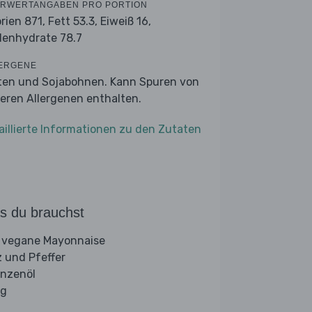
RWERTANGABEN PRO PORTION
orien 871,
Fett 53.3,
Eiweiß 16,
lenhydrate 78.7
ERGENE
ten und Sojabohnen. Kann Spuren von
eren Allergenen enthalten.
aillierte Informationen zu den Zutaten
s du brauchst
 vegane Mayonnaise
z und Pfeffer
anzenöl
ig