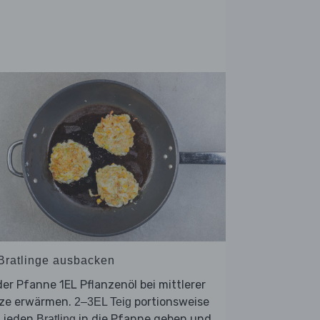
 Bratlinge ausbacken
der Pfanne 1EL Pflanzenöl bei mittlerer
tze erwärmen.
portionsweise
2–3EL Teig
r jeden
in die Pfanne geben und
Bratling