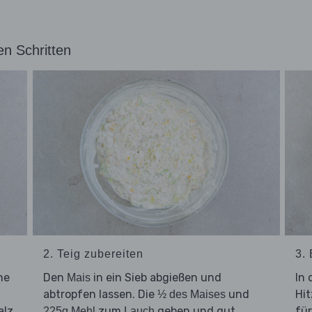
en Schritten
2. Teig zubereiten
3.
ne
Den
in ein Sieb abgießen und
In 
Mais
abtropfen lassen. Die
und
Hi
½ des Maises
alz
zum
geben und gut
fü
225g Mehl
Lauch