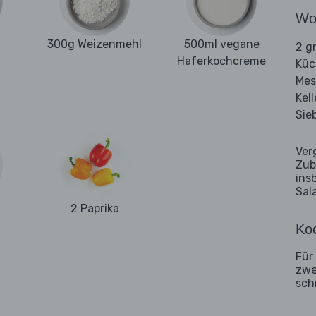
Wo
300g Weizenmehl
500ml vegane
2 g
Haferkochcreme
Kü
Mes
Kell
Sie
Ver
Zub
ins
Sal
2 Paprika
Koc
Für
zwe
sch