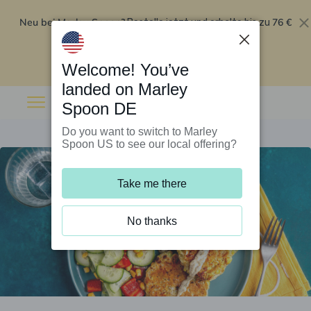
Neu bei Marley Spoon?
76 €
Bestelle jetzt und erhalte bis zu
Rabatt auf deine ersten fünf Boxen
.
Angebot einlösen
Welcome! You’ve
landed on Marley
Spoon DE
Do you want to switch to Marley
Spoon US to see our local offering?
Take me there
No thanks