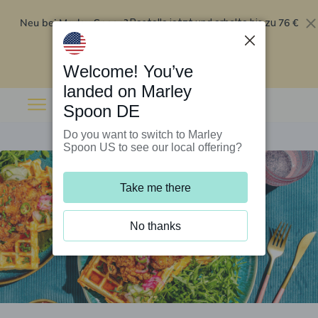
Neu bei Marley Spoon?
76 €
Bestelle jetzt und erhalte bis zu
Rabatt auf deine ersten fünf Boxen
.
Angebot einlösen
Welcome! You’ve
landed on Marley
Spoon DE
Do you want to switch to Marley
Spoon US to see our local offering?
Take me there
No thanks