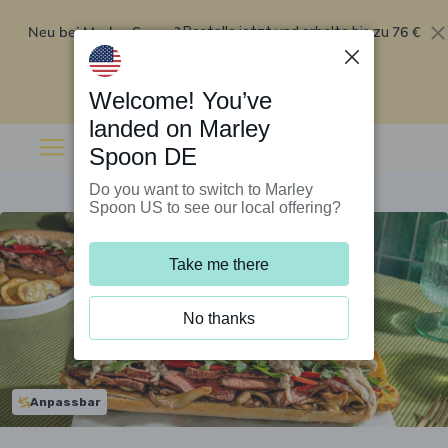
Neu bei Marley Spoon?
76 €
Bestelle jetzt und erhalte bis zu
Rabatt auf deine ersten fünf Boxen
.
Angebot einlösen
Welcome! You’ve
landed on Marley
Spoon DE
Do you want to switch to Marley
Spoon US to see our local offering?
Take me there
No thanks
Anpassbar