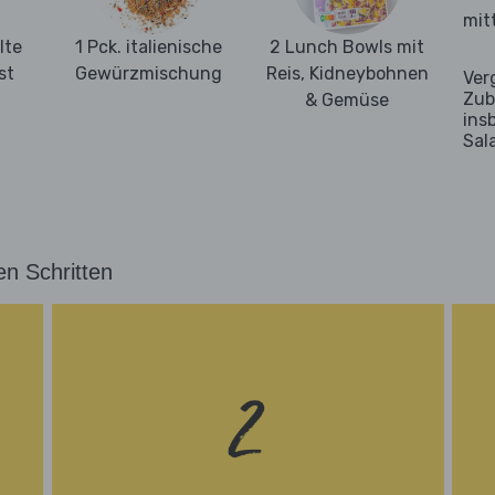
mit
lte
1 Pck. italienische
2 Lunch Bowls mit
st
Gewürzmischung
Reis, Kidneybohnen
Ver
Zub
& Gemüse
ins
Sal
en Schritten