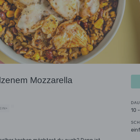
lzenem Mozzarella
DAU
EIN+
10 
SCH
ein