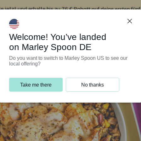
76 € Rabatt auf deine ersten fün
le jetzt und erhalte bis zu
iert’s
Kundenservice
Welcome! You’ve landed
on Marley Spoon DE
Do you want to switch to Marley Spoon US to see our
local offering?
Take me there
No thanks