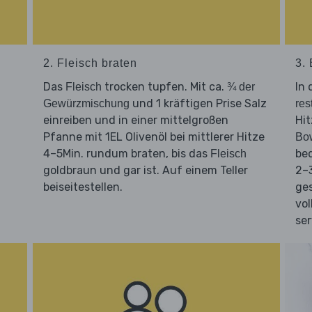
2. Fleisch braten
3.
Das
trocken tupfen. Mit ca.
In 
Fleisch
¾ der
und 1 kräftigen Prise Salz
Gewürzmischung
res
einreiben und in einer mittelgroßen
Hit
Pfanne mit 1EL Olivenöl bei mittlerer Hitze
Bo
4–5Min. rundum braten, bis das
be
Fleisch
goldbraun und gar ist. Auf einem Teller
2–3
beiseitestellen.
ge
vol
ser