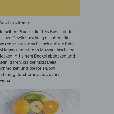
 Bowl erwärmen
derselben Pfanne die
mit der
Reis-Bowl
mischen. Die
tlichen Gewürzmischung
ze reduzieren, das
auf die
Fleisch
Reis-
legen und mit den
wl
Mozzarellascheiben
decken. Mit einem Deckel abdecken und
Min. garen, bis der
Mozzarella
schmolzen und die
Reis-Bowl
lständig durcherhitzt ist, dann
vieren.