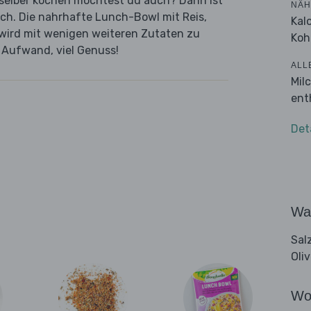
n selber kochen möchtest du auch? Dann ist
NÄH
ich. Die nahrhafte Lunch-Bowl mit Reis,
Kal
wird mit wenigen weiteren Zutaten zu
Koh
g Aufwand, viel Genuss!
ALL
Mil
ent
Det
Wa
Sal
Oli
Wo