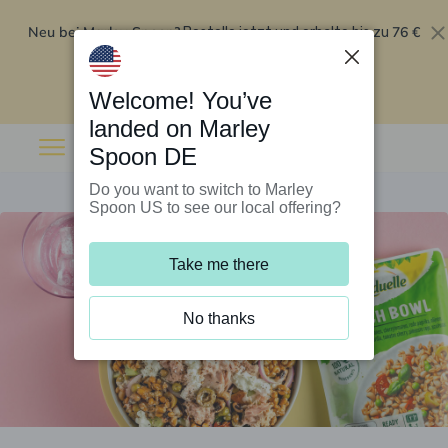
Neu bei Marley Spoon?
76 €
Bestelle jetzt und erhalte bis zu
Rabatt auf deine ersten fünf Boxen
.
Angebot einlösen
Welcome! You’ve
landed on Marley
Spoon DE
Do you want to switch to Marley
Spoon US to see our local offering?
Take me there
No thanks