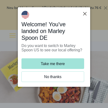
Neu bei Marley Spoon?
76 €
Bestelle jetzt und erhalte bis zu
Rabatt auf deine ersten fünf Boxen
.
Angebot einlösen
Welcome! You’ve
landed on Marley
Spoon DE
Do you want to switch to Marley
Spoon US to see our local offering?
Take me there
No thanks